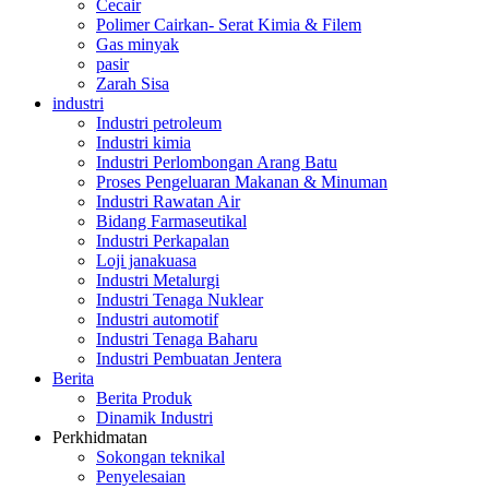
Cecair
Polimer Cairkan- Serat Kimia & Filem
Gas minyak
pasir
Zarah Sisa
industri
Industri petroleum
Industri kimia
Industri Perlombongan Arang Batu
Proses Pengeluaran Makanan & Minuman
Industri Rawatan Air
Bidang Farmaseutikal
Industri Perkapalan
Loji janakuasa
Industri Metalurgi
Industri Tenaga Nuklear
Industri automotif
Industri Tenaga Baharu
Industri Pembuatan Jentera
Berita
Berita Produk
Dinamik Industri
Perkhidmatan
Sokongan teknikal
Penyelesaian