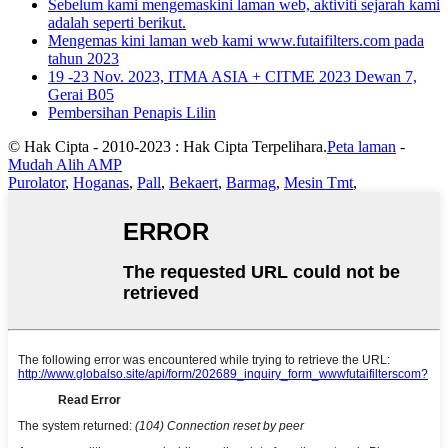
Sebelum kami mengemaskini laman web, aktiviti sejarah kami
adalah seperti berikut.
Mengemas kini laman web kami www.futaifilters.com pada
tahun 2023
19 -23 Nov. 2023, ITMA ASIA + CITME 2023 Dewan 7,
Gerai B05
Pembersihan Penapis Lilin
© Hak Cipta - 2010-2023 : Hak Cipta Terpelihara.
Peta laman
-
Mudah Alih AMP
Purolator
,
Hoganas
,
Pall
,
Bekaert
,
Barmag
,
Mesin Tmt
,