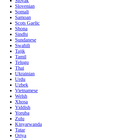
Slovak
Slovenian
Somali
Samoan
Scots Gaelic
Shona
Sindhi
Sundanese
Swahili
Tajik
Tamil
Telugu
Thai
Ukrainian
Urdu
Uzbek
Vietnamese
Welsh
Xhosa
Yiddish
Yoruba
Zulu
Kinyarwanda
Tatar
Oriya