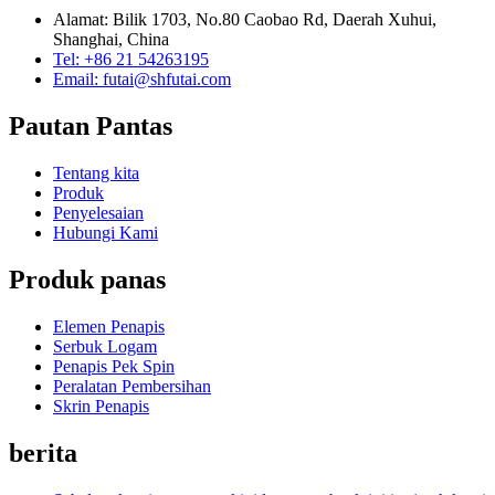
Alamat: Bilik 1703, No.80 Caobao Rd, Daerah Xuhui,
Shanghai, China
Tel: +86 21 54263195
Email: futai@shfutai.com
Pautan Pantas
Tentang kita
Produk
Penyelesaian
Hubungi Kami
Produk panas
Elemen Penapis
Serbuk Logam
Penapis Pek Spin
Peralatan Pembersihan
Skrin Penapis
berita